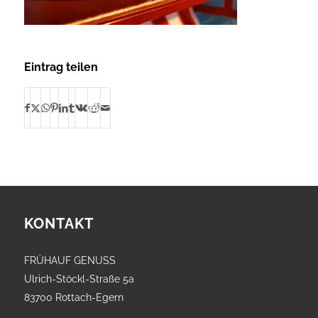
Eintrag teilen
KONTAKT
FRÜHAUF GENUSS
Ulrich-Stöckl-Straße 5a
83700 Rottach-Egern