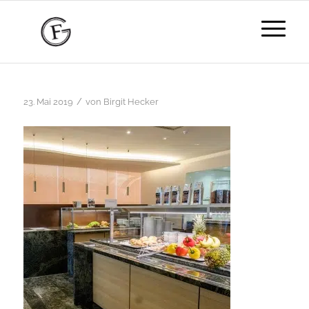
/
23. Mai 2019
von
Birgit Hecker