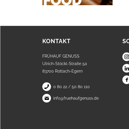
KONTAKT
S
FRÜHAUF GENUSS
Ulrich-Stöckl-Straße 5a
83700 Rottach-Egern
0 80 22 / 50 80 110
info@fruehaufgenuss.de