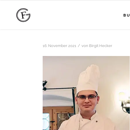
BU
/
16. November 2021
von
Birgit Hecker