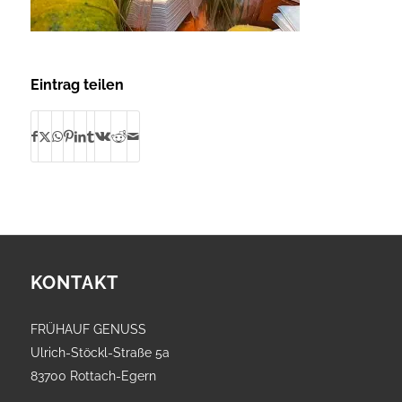
Eintrag teilen
KONTAKT
FRÜHAUF GENUSS
Ulrich-Stöckl-Straße 5a
83700 Rottach-Egern