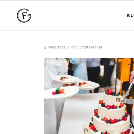
BU
/
4. März 2021
von
Birgit Hecker