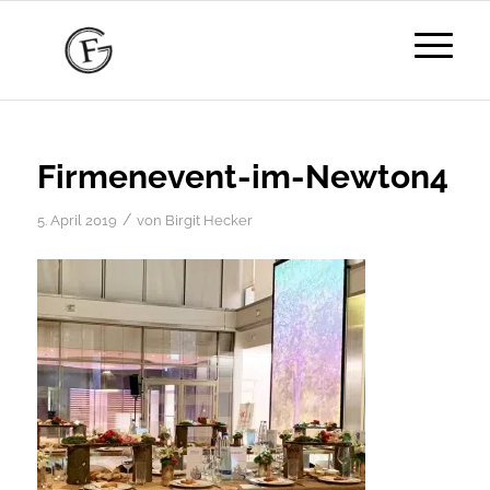
Firmenevent-im-Newton4
/
5. April 2019
von
Birgit Hecker