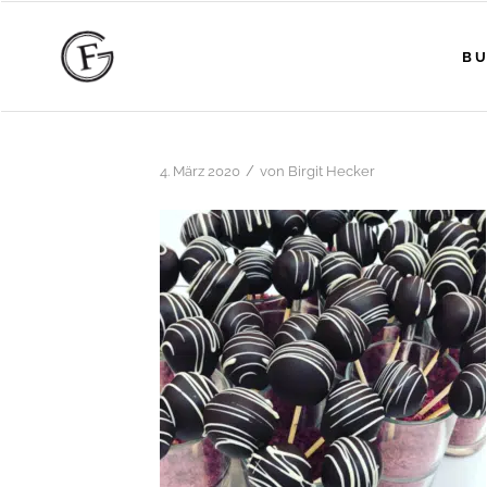
BU
/
4. März 2020
von
Birgit Hecker