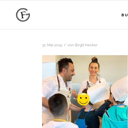
BU
/
31. Mai 2019
von
Birgit Hecker