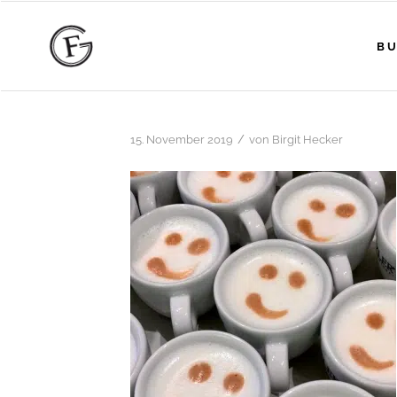
BU
/
15. November 2019
von
Birgit Hecker