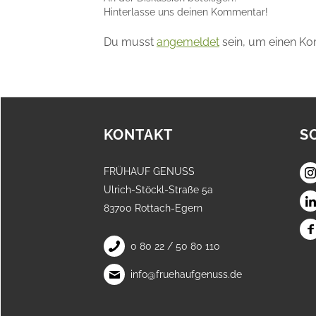
Hinterlasse uns deinen Kommentar!
Du musst
angemeldet
sein, um einen K
KONTAKT
S
FRÜHAUF GENUSS
Ulrich-Stöckl-Straße 5a
83700 Rottach-Egern
0 80 22 / 50 80 110
info@fruehaufgenuss.de