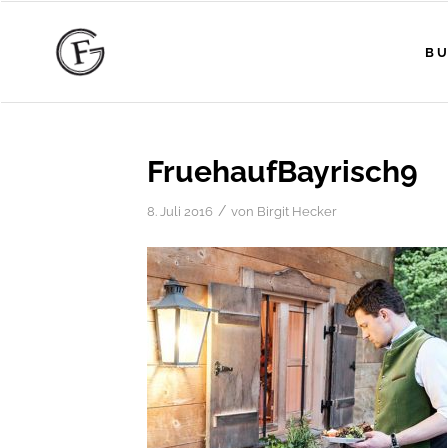
BU
FruehaufBayrisch9
/
8. Juli 2016
von
Birgit Hecker