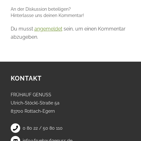
An der Diskussion beteiligen?
Hinterlasse uns deinen Kommentar!
Du musst
angemeldet
sein, um einen Kommentar
abzugeben.
KONTAKT
FRÜHAUF GENUSS
Ulrich-Stöckl-Straße 5a
83700 Rottach-Egern
0 80 22 / 50 80 110
info@fruehaufgenuss.de