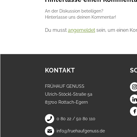
An der Diskussion beteiligen?
Hinterlasse uns deinen Kommentar!
Du musst
angemeldet
sein, um einen K
KONTAKT
S
FRÜHAUF GENUSS
Ulrich-Stöckl-Straße 5a
83700 Rottach-Egern
0 80 22 / 50 80 110
info@fruehaufgenuss.de