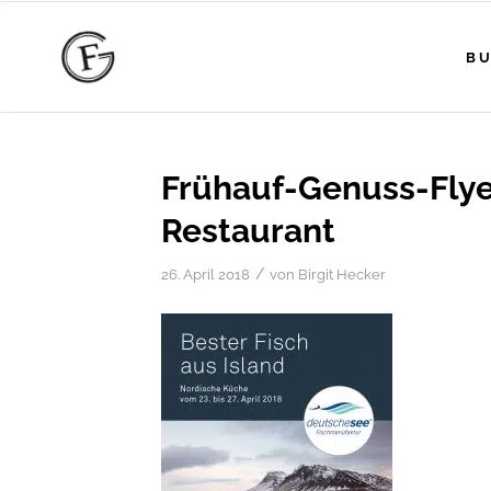
BU
Frühauf-Genuss-Fly
Restaurant
/
26. April 2018
von
Birgit Hecker