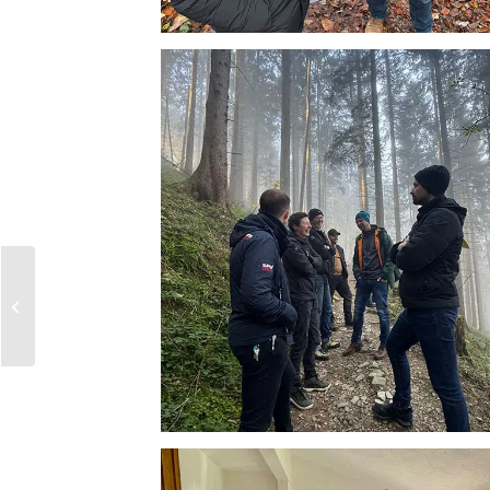
Regional. Nachhaltig:
Rindfleisch „Beim
Joche“