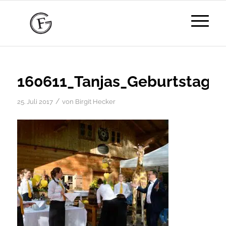
160611_Tanjas_Geburtstags
/
25. Juli 2017
von
Birgit Hecker