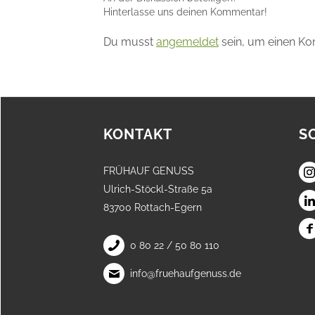
Hinterlasse uns deinen Kommentar!
Du musst
angemeldet
sein, um einen K
KONTAKT
S
FRÜHAUF GENUSS
Ulrich-Stöckl-Straße 5a
83700 Rottach-Egern
0 80 22 / 50 80 110
info@fruehaufgenuss.de