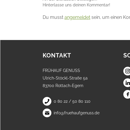
Hinterlasse uns deinen Kommentar!
Du musst
angemeldet
sein, um einen K
KONTAKT
S
FRÜHAUF GENUSS
Ulrich-Stöckl-Straße 5a
83700 Rottach-Egern
0 80 22 / 50 80 110
info@fruehaufgenuss.de