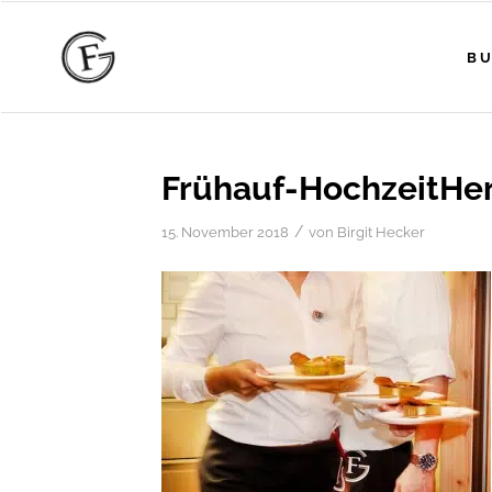
BU
Frühauf-HochzeitHe
/
15. November 2018
von
Birgit Hecker