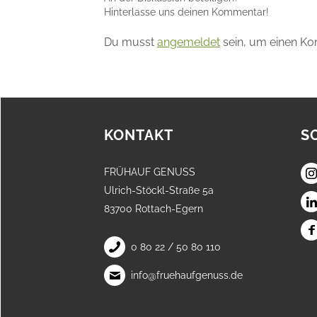
Hinterlasse uns deinen Kommentar!
Du musst
angemeldet
sein, um einen K
KONTAKT
S
FRÜHAUF GENUSS
Ulrich-Stöckl-Straße 5a
83700 Rottach-Egern
0 80 22 / 50 80 110
info@fruehaufgenuss.de