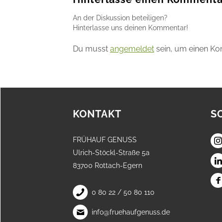
An der Diskussion beteiligen?
Hinterlasse uns deinen Kommentar!
Du musst
angemeldet
sein, um einen K
KONTAKT
S
FRÜHAUF GENUSS
Ulrich-Stöckl-Straße 5a
83700 Rottach-Egern
0 80 22 / 50 80 110
info@fruehaufgenuss.de