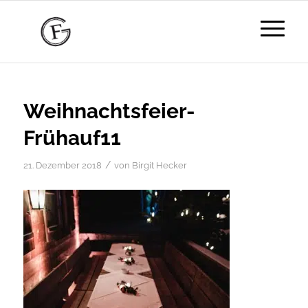
Weihnachtsfeier-
Frühauf11
/
21. Dezember 2018
von
Birgit Hecker