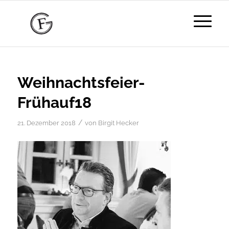
Weihnachtsfeier-
Frühauf18
/
21. Dezember 2018
von
Birgit Hecker