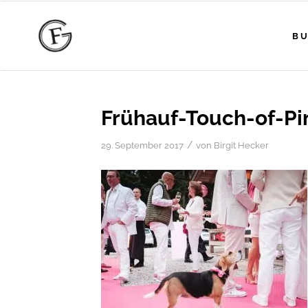
BU
Frühauf-Touch-of-P
/
29. September 2017
von
Birgit Hecker