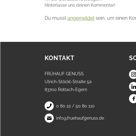
Hinterlasse uns deinen Kommentar!
Du musst
angemeldet
sein, um einen K
KONTAKT
S
FRÜHAUF GENUSS
Ulrich-Stöckl-Straße 5a
83700 Rottach-Egern
0 80 22 / 50 80 110
info@fruehaufgenuss.de