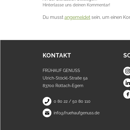
Hinterlasse uns deinen Kommentar!
Du musst
angemeldet
sein, um einen K
KONTAKT
S
FRÜHAUF GENUSS
Ulrich-Stöckl-Straße 5a
83700 Rottach-Egern
0 80 22 / 50 80 110
info@fruehaufgenuss.de