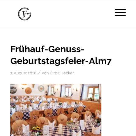
Frühauf-Genuss-
Geburtstagsfeier-Alm7
/
7. August 2018
von
Birgit Hecker