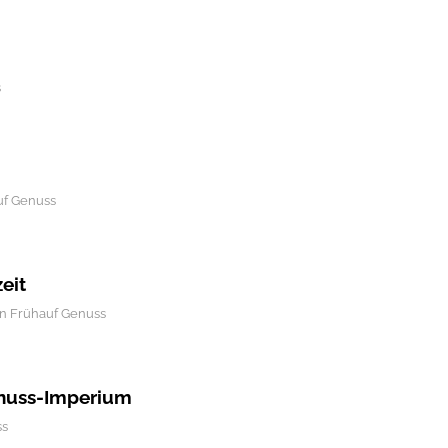
s
uf Genuss
eit
on
Frühauf Genuss
enuss-Imperium
ss