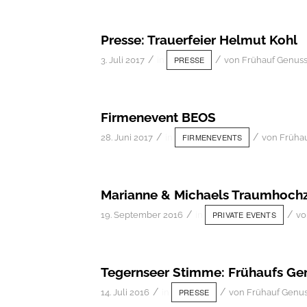
Presse: Trauerfeier Helmut Kohl
/
/
PRESSE
3. Juli 2017
in
von
Frühauf Genus
Firmenevent BEOS
/
/
FIRMENEVENTS
28. Juni 2017
in
von
Früha
Marianne & Michaels Traumhochz
/
/
PRIVATE EVENTS
19. September 2016
in
v
Tegernseer Stimme: Frühaufs G
/
/
PRESSE
14. Juli 2016
in
von
Frühauf Genu