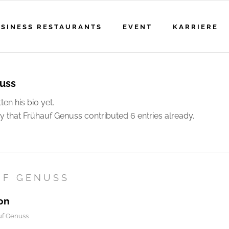
SINESS RESTAURANTS
EVENT
KARRIERE
uss
ten his bio yet.
y that
Frühauf Genuss
contributed 6 entries already.
UF GENUSS
on
uf Genuss