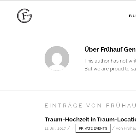
BU
Über
Frühauf Gen
This author has not writ
But we are proud to sa
EINTRÄGE VON FRÜHA
Traum-Hochzeit in Traum-Locati
/
/
PRIVATE EVENTS
12. Juli 2017
in
von
Früha