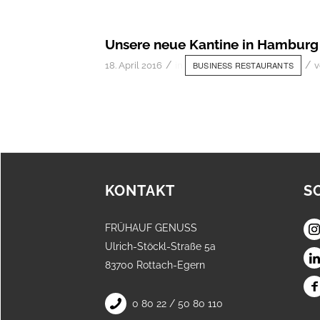
Unsere neue Kantine in Hamburg
/
/
BUSINESS RESTAURANTS
18. April 2016
in
KONTAKT
S
FRÜHAUF GENUSS
Ulrich-Stöckl-Straße 5a
83700 Rottach-Egern
0 80 22 / 50 80 110